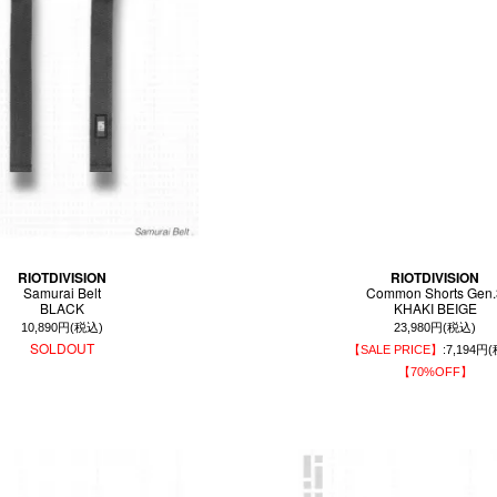
RIOTDIVISION
RIOTDIVISION
Samurai Belt
Common Shorts Gen.
BLACK
KHAKI BEIGE
10,890円(税込)
23,980円(税込)
SOLDOUT
【SALE PRICE】
:7,194円
【70%OFF】