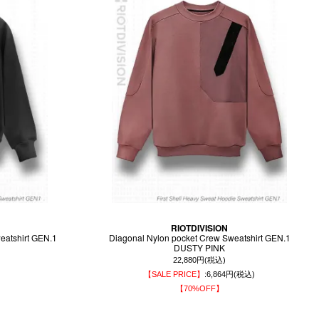
RIOTDIVISION
eatshirt GEN.1
Diagonal Nylon pocket Crew Sweatshirt GEN.1
DUSTY PINK
22,880円(税込)
【SALE PRICE】
:6,864円(税込)
【70%OFF】