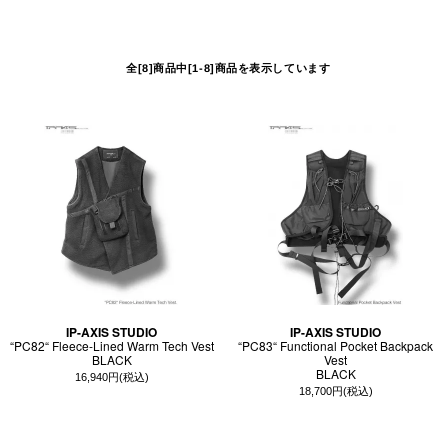
全[8]商品中[1-8]商品を表示しています
IP-AXIS STUDIO
IP-AXIS STUDIO
“PC82“ Fleece-Lined Warm Tech Vest
“PC83“ Functional Pocket Backpack
BLACK
Vest
BLACK
16,940円(税込)
18,700円(税込)