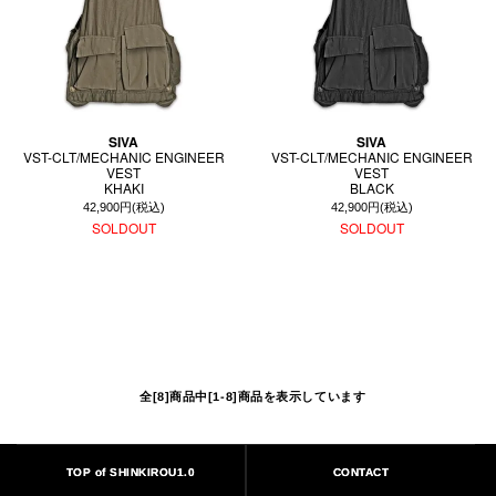
SIVA
SIVA
VST-CLT/MECHANIC ENGINEER
VST-CLT/MECHANIC ENGINEER
VEST
VEST
KHAKI
BLACK
42,900円(税込)
42,900円(税込)
SOLDOUT
SOLDOUT
全[8]商品中[1-8]商品を表示しています
TOP of SHINKIROU1.0
CONTACT