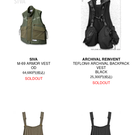
SIVA
ARCHIVAL REINVENT
M-69 ARMOR VEST
TEFLON® ARCHIVAL BACKPACK
OD
VEST
BLACK
64,680円(税込)
25,300円(税込)
SOLDOUT
SOLDOUT