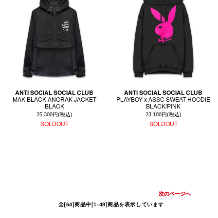
ANTI SOCIAL SOCIAL CLUB
ANTI SOCIAL SOCIAL CLUB
MAK BLACK ANORAK JACKET
PLAYBOY x ASSC SWEAT HOODIE
BLACK
BLACK/PINK
25,300円(税込)
23,100円(税込)
SOLDOUT
SOLDOUT
次のページへ
全[64]商品中[1-48]商品を表示しています