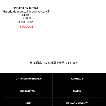
DEATH BY METAL
Galeria de muerte 6th anniversary T-
SHIRT
BLACK
3,300円(税込)
SOLDOUT
全[5]商品中[1-5]商品を表示しています
TOP of SHINKIROU1.0
CONTACT
INSTAGRAM
Twitter
PRIVACY POLICY
LINE