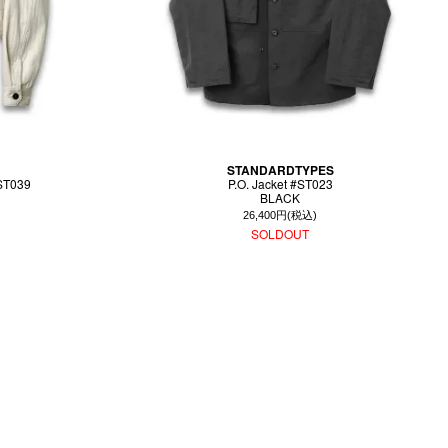
STANDARDTYPES
ST039
P.O. Jacket #ST023
BLACK
26,400円(税込)
SOLDOUT