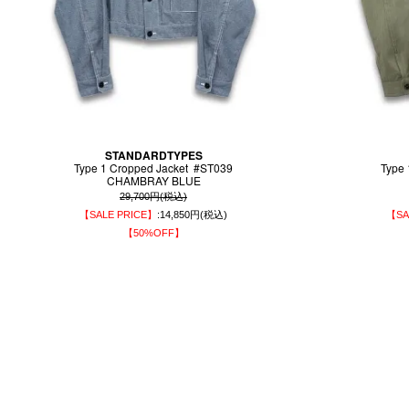
STANDARDTYPES
Type 1 Cropped Jacket #ST039
Type
CHAMBRAY BLUE
29,700円(税込)
【SALE PRICE】
:14,850円(税込)
【SA
【50%OFF】