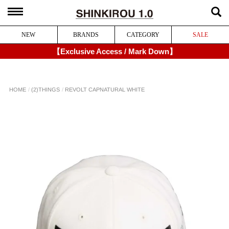
NEW
BRANDS
CATEGORY
SALE
【Exclusive Access / Mark Down】
REVOLT CAP
(2)THINGS
HOME
NATURAL WHITE