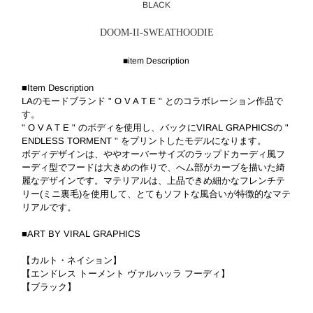
BLACK
DOOM-II-SWEATHOODIE
■item Description
■Item Description
LAのモードブランド " O V A T E " とのコラボレーション作品で
す。
" O V A T E " のボディを使用し、バックにVIRAL GRAPHICSの "
ENDLESS TORMENT " をプリントしたモデルになります。
ボディデザインは、ややオーバーサイズのラップドカーディ風フ
ーディ型でフードは大きめの作りで、へム部がカーブを描いた綺
麗なデザインです。マテリアルは、上品できめ細かなフレンチテ
リー(ミニ裏毛)を使用して、とてもソフトな風合いが特徴的なマテ
リアルです。
■ART BY VIRAL GRAPHICS
【カルト・ネイション】
【エンドレス トーメント ヴァルハッラ フーディ】
【ブラック】