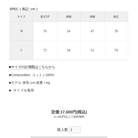
SPEC ( 表記: cm )
サイズ
着丈NP
身幅
肩幅
袖丈
70
54
47
78
M
72
58
52
78
L
サイズの計測図はこちらから
Composition:
コットン100%
モデル:身長
-cm
,
体重 /-kg
- サイズを着用
定価:17,600円(税込)
11,000円以上で送料無料
購入数