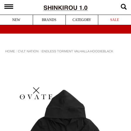
NEW
BRANDS
CATEGORY
SALE
ENDLESS TORMENT VALHALLA HOODIE
CVLT NATION
HOME
BLACK