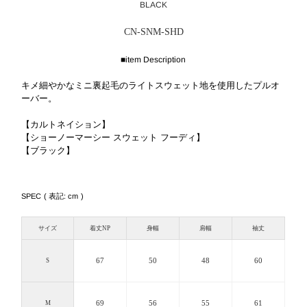
BLACK
CN-SNM-SHD
■item Description
キメ細やかなミニ裏起毛のライトスウェット地を使用したプルオ
ーバー。
【カルトネイション】
【ショーノーマーシー スウェット フーディ】
【ブラック】
SPEC ( 表記: cm )
サイズ
着丈NP
身幅
肩幅
袖丈
67
50
48
60
S
69
56
55
61
M