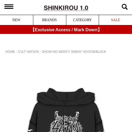
NEW
BRANDS
CATEGORY
SALE
【Exclusive Access / Mark Down】
SHOW NO MERCY SWEAT HOODIE
CVLT NATION
HOME
BLACK