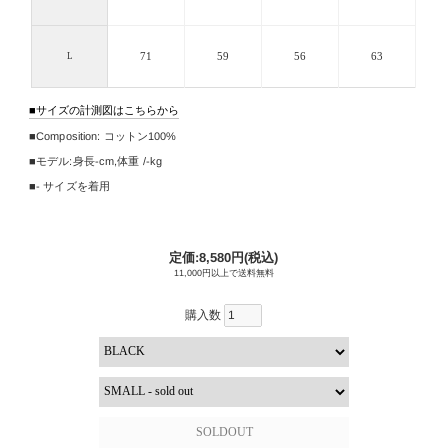
71
59
56
63
L
サイズの計測図はこちらから
Composition:
コットン100%
モデル:身長
-cm
,
体重 /-kg
- サイズを着用
定価:8,580円(税込)
11,000円以上で送料無料
購入数