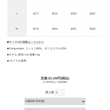
約75
約59
約60
約65
L
約78
約64
約65
約68
XL
サイズの計測図はこちらから
Composition:
コットン80%、ポリエステル20%
モデル:身長/
-cm
,
体重/-kg
-サイズを着用
定価:23,100円(税込)
11,000円以上で送料無料
購入数