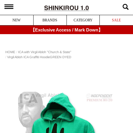
NEW
BRANDS
CATEGORY
SALE
【Exclusive Access / Mark Down】
ICA with Virgil Abloh "Church & State"
HOME
Virgil Abloh ICA Graffiti Hoodie
GREEN DYED