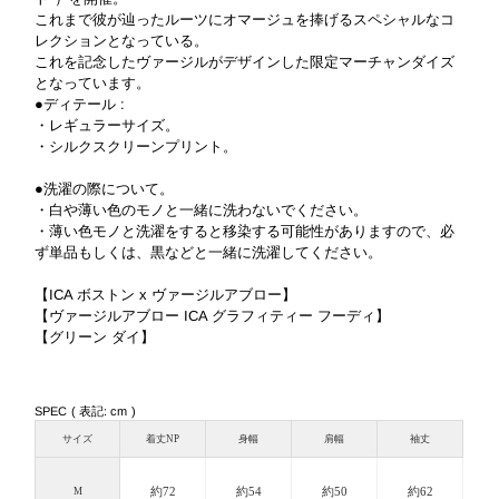
これまで彼が辿ったルーツにオマージュを捧げるスペシャルなコ
レクションとなっている。
これを記念したヴァージルがデザインした限定マーチャンダイズ
となっています。
●ディテール :
・レギュラーサイズ。
・シルクスクリーンプリント。
●洗濯の際について。
・白や薄い色のモノと一緒に洗わないでください。
・薄い色モノと洗濯をすると移染する可能性がありますので、必
ず単品もしくは、黒などと一緒に洗濯してください。
【ICA ボストン x ヴァージルアブロー】
【ヴァージルアブロー ICA グラフィティー フーディ】
【グリーン ダイ】
SPEC ( 表記: cm )
サイズ
着丈NP
身幅
肩幅
袖丈
約72
約54
約50
約62
M