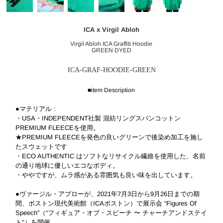
ICA x Virgil Abloh
Virgil Abloh ICA Graffiti Hoodie
GREEN DYED
ICA-GRAF-HOODIE-GREEN
■item Description
●マテリアル :
・USA・INDEPENDENT社製 混紡リングスパンコットン
PREMIUM FLEECEを使用。
★PREMIUM FLEECEを発色の良いグリーンで後染め加工を施し
たスウェットです
・ECO AUTHENTIC はソフトなリサイクル繊維を使用した、名前
の通り地球に優しいエコなボディ。
・ややですが、ムラ感がある雰囲気も良い味を出しています。
●ヴァージル・アブローが、2021年7月3日から9月26日までの期
間、ボストン現代美術館（ICAボストン）で展示会 “Figures Of
Speech”（“フィギュア・オブ・スピーチ 〜 チャーチアンドステイ
ト"）を開催。