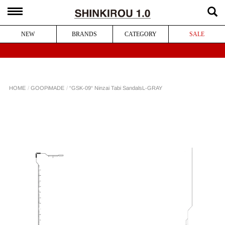
NEW
BRANDS
CATEGORY
SALE
“GSK-09“ Ninzai Tabi Sandals
GOOPiMADE
HOME
L-GRAY