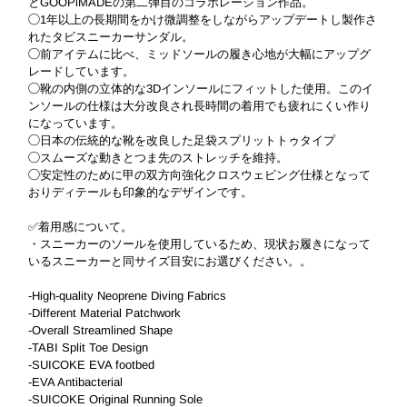
とGOOPiMADEの第二弾目のコラボレーション作品。
◯1年以上の長期間をかけ微調整をしながらアップデートし製作さ
れたタビスニーカーサンダル。
◯前アイテムに比べ、ミッドソールの履き心地が大幅にアップグ
レードしています。
◯靴の内側の立体的な3Dインソールにフィットした使用。このイ
ンソールの仕様は大分改良され長時間の着用でも疲れにくい作り
になっています。
◯日本の伝統的な靴を改良した足袋スプリットトゥタイプ
◯スムーズな動きとつま先のストレッチを維持。
◯安定性のために甲の双方向強化クロスウェビング仕様となって
おりディテールも印象的なデザインです。
✅着用感について。
・スニーカーのソールを使用しているため、現状お履きになって
いるスニーカーと同サイズ目安にお選びください。。
-High-quality Neoprene Diving Fabrics
-Different Material Patchwork
-Overall Streamlined Shape
-TABI Split Toe Design
-SUICOKE EVA footbed
-EVA Antibacterial
-SUICOKE Original Running Sole