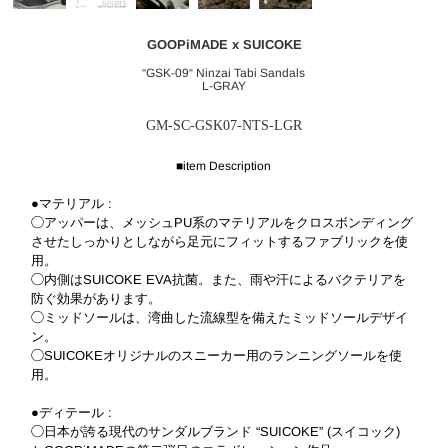
GOOPiMADE x SUICOKE
“GSK-09“ Ninzai Tabi Sandals
L-GRAY
GM-SC-GSK07-NTS-LGR
■item Description
●マテリアル :
◯アッパーは、メッシュPU系のマテリアルをクロスボンディング
させたしっかりとしながら足元にフィットするファブリックを使
用。
◯内側はSUICOKE EVA抗菌。また、雨や汗によるバクテリアを
防ぐ効果があります。
◯ミッドソールは、湾曲した流線型を備えたミッドソールデザイ
ン。
◯SUICOKEオリジナルのスニーカー用のランニングソールを使
用。
●ディテール :
◯日本が誇る現代のサンダルブランド “SUICOKE” (スイコック)