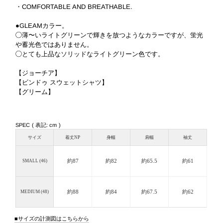
・COMFORTABLE AND BREATHABLE.
●GLEAMカラー。
◯薄〜いライトグリーンで輝きを放つようなカラーですが、蛍光
や蓄光色ではありません。
◯とても上品なソリッドなライトグリーン色です。
【ジョーチア】
【ビンドゥ スウェットシャツ】
【グリーム】
SPEC ( 表記: cm )
サイズ
着丈NP
身幅
肩幅
袖丈
約87
約82
約65.5
約61
SMALL (46)
約88
約84
約67.5
約62
MEDIUM (48)
サイズの計測図はこちらから