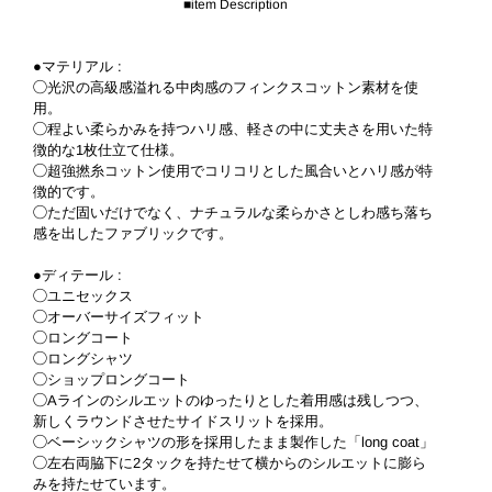
■item Description
●マテリアル :
◯光沢の高級感溢れる中肉感のフィンクスコットン素材を使
用。
◯程よい柔らかみを持つハリ感、軽さの中に丈夫さを用いた特
徴的な1枚仕立て仕様。
◯超強撚糸コットン使用でコリコリとした風合いとハリ感が特
徴的です。
◯ただ固いだけでなく、ナチュラルな柔らかさとしわ感ち落ち
感を出したファブリックです。
●ディテール :
◯ユニセックス
◯オーバーサイズフィット
◯ロングコート
◯ロングシャツ
◯ショップロングコート
◯Aラインのシルエットのゆったりとした着用感は残しつつ、
新しくラウンドさせたサイドスリットを採用。
◯ベーシックシャツの形を採用したまま製作した「long coat」
◯左右両脇下に2タックを持たせて横からのシルエットに膨ら
みを持たせています。