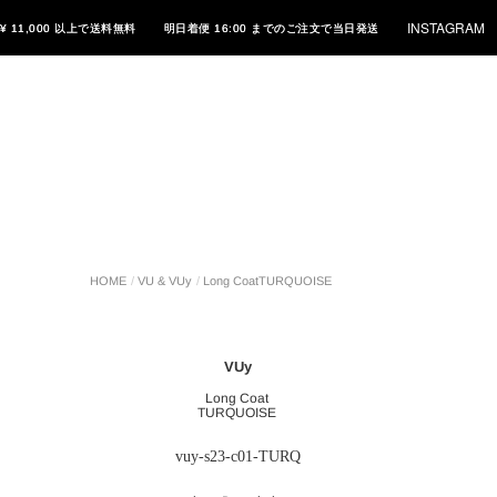
INSTAGRAM
¥ 11,000 以上で送料無料
明日着便 16:00 までのご注文で当日発送
Long Coat
VU & VUy
HOME
TURQUOISE
VUy
Long Coat
TURQUOISE
vuy-s23-c01-TURQ