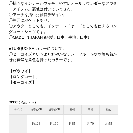
◯様々なインナーがマッチしやすいオールラウンダーなアウタ
ーアイテム。裏地は付いていません。
◯アーチを描いた袖口デザイン。
◯胸元にポケットあり。
◯アウターとしても、インナーレイヤードとしても使えるロン
グコートシャツです。
◯MADE IN JAPAN (縫製：日本、生地：日本）
●TURQUOISE カラーについて。
◯ターコイズというより鮮やかなミントブルーをやや落ち着か
せた自然な発色を持ったカラーです。
【ヴウワイ】
【ロングコート】
【ターコイズ】
SPEC ( 表記: cm )
サイズ
前着丈CB
後着丈CB
身幅
肩幅
袖丈
約124
約130
約85
約70
約55
1