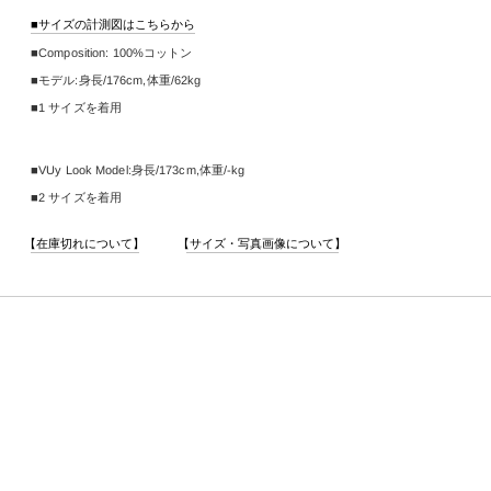
サイズの計測図はこちらから
Composition:
100%コットン
モデル:身長/
176cm
,
体重/62kg
1 サイズを着用
VUy Look Model:身長/
173cm
,
体重/-kg
2 サイズを着用
【
サイズ・写真画像について
【
在庫切れについて
】
】