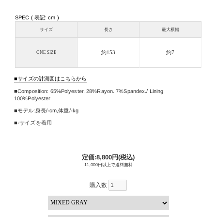
SPEC ( 表記: cm )
サイズ
長さ
最大横幅
約153
約7
ONE SIZE
サイズの計測図はこちらから
Composition:
65%Polyester. 28%Rayon. 7%Spandex./ Lining:
100%Polyester
モデル:身長/
-cm
,
体重/-kg
-サイズを着用
定価:8,800円(税込)
11,000円以上で送料無料
購入数