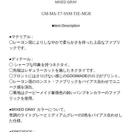
MIXED GRAY
GM-MA-T7-SSM-TIE-MGR
■item Description
●マテリアル :
◯レーヨン混によりしなやかで柔らかさを持った上品なファブリ
ックです。
●ディテール :
◯ シャープな印象を持つネクタイ。
◯先端はレギュラーカットを施したネクタイです。
◯フロントにはさりげない感じのGOOiMADEのロゴがプリント。
◯レーヨン混のロンスト・ファブリックをバイアス合わせでユニ
ーク感を演出。
◯裏地はグーピーメイド象徴色の鈍いパンプキンカラーのファブ
リックを使用。
●MIXED GRAY カラーについて。
杢調のライトグレーとミディアムグレーの2色をバイアス合わせし
た仕様。
●SPECIFICS :