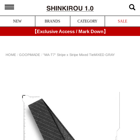
NEW
BRANDS
CATEGORY
SALE
【Exclusive Access / Mark Down】
“MA-T7“ Stripe x Stripe Mixed Tie
GOOPiMADE
HOME
MIXED GRAY