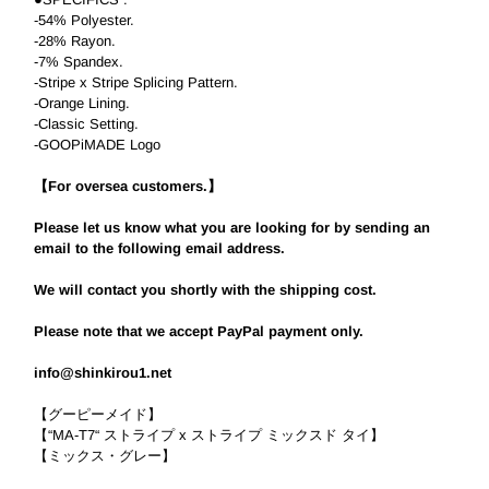
-54% Polyester.
-28% Rayon.
-7% Spandex.
-Stripe x Stripe Splicing Pattern.
-Orange Lining.
-Classic Setting.
-GOOPiMADE Logo
【For oversea customers.】
Please let us know what you are looking for by sending an
email to the following email address.
We will contact you shortly with the shipping cost.
Please note that we accept PayPal payment only.
info@shinkirou1.net
【グーピーメイド】
【“MA-T7“ ストライプ x ストライプ ミックスド タイ】
【ミックス・グレー】