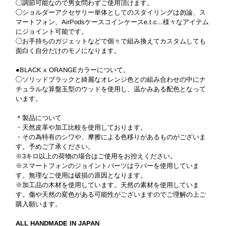
◯調節可能なので男女問わずご使用頂けます。
◯ショルダーアクセサリー単体としてのスタイリングは勿論、ス
マートフォン、AirPodsケースコインケースe.t.c...様々なアイテム
にジョイント可能です。
◯お手持ちのガジェットなどで個々で組み換えてカスタムしても
面白く自分だけのモノになります。
●BLACK x ORANGEカラーについて。
◯ソリッドブラックと綺麗なオレンジ色との組み合わせの中にナ
チュラルな算盤玉型のウッドを使用し、温かみある配色となって
います。
＊製品について
・天然皮革や加工比較を使用しております。
・その為特有のシワや、摩擦による色移りがあるものがございま
す。予めご了承ください。
※3キロ以上の荷物の場合はご使用をお控えください。
※スマートフォンのジョイントパーツはラバーを使用していま
す。無理なご使用は破損の原因となります。
※加工品の木材を使用しています。天然の素材を使用していま
す。傷や天然の変色がある可能性がございますのでご理解の上ご
購入願います。
ALL HANDMADE IN JAPAN