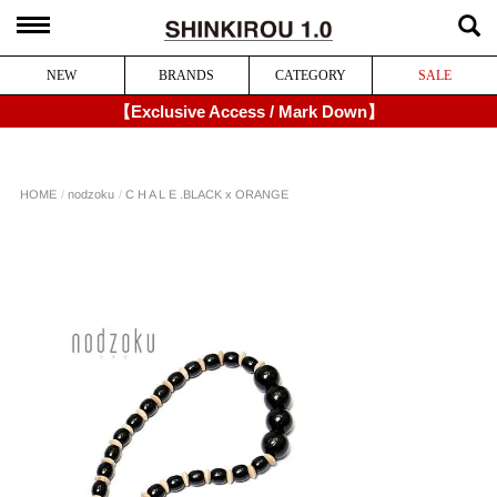
NEW
BRANDS
CATEGORY
SALE
【Exclusive Access / Mark Down】
C H A L E .
BLACK x ORANGE
nodzoku
HOME