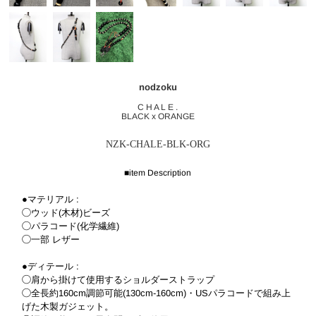
nodzoku
C H A L E .
BLACK x ORANGE
NZK-CHALE-BLK-ORG
■item Description
●マテリアル :
◯ウッド(木材)ビーズ
◯パラコード(化学繊維)
◯一部 レザー
●ディテール :
◯肩から掛けて使用するショルダーストラップ
◯全長約160cm調節可能(130cm-160cm)・USパラコードで組み上
げた木製ガジェット。