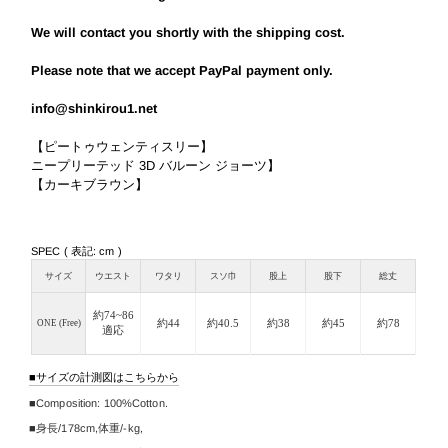
We will contact you shortly with the shipping cost.
Please note that we accept PayPal payment only.
info@shinkirou1.net
【ピートゥウェンティスリー】
ニープリーテッド 3D バルーン ジョーツ】
【カーキブラウン】
SPEC ( 表記: cm )
サイズ
ウエスト
ワタリ
スソ巾
股上
股下
総丈
約74~86
約44
約40.5
約38
約45
約78
ONE (Free)
適応
サイズの計測図はこちらから
Composition:
100%Cotton.
身長/
178cm
,
体重/-kg,