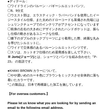
●ディテール :
◯ワイドラインのバルーン・バギーシルエットパンツ。
◯8、9分丈
◯ウエスト部は、エラスティック・ラバーバンドを使用したイー
ジースタイル仕様。また太めのドローコードも装備され先端には
シュリンクチューブでのインテリアがアクセントになっています
◯前身の左右の大きめにデザインされたハンドポケットは、振ら
し仕様の動きがあるユニークな仕様。
◯膝下のダブルのタックプリーツにより着用した際、綺麗な丸み
を帯びたシルエットに。
◯ワイドで立体感のあるバルーンシルエットパンツです。
◯スソは、カットオフ仕様のため退廃感を楽しんで下さい。
※ Jorts(ジョーツ)
とは、ショーツとパンツを組み合わせた『P-
23』 の造語です。
●KHAKI BROWN カラーについて。
◯やや濃いめのカーキ色にブラウンをミックスさせ全体的に落ち
着いたカラーです。
*この製品は、日本で再構築した加工を施しています。
【For oversea customers.】
Please let us know what you are looking for by sending an
email to the following email address.