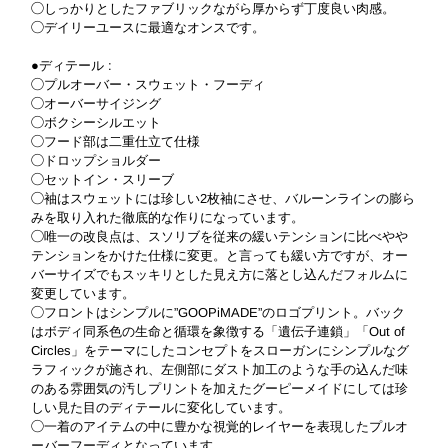
◯しっかりとしたファブリックながら厚からず丁度良い肉感。
◯デイリーユースに最適なオンスです。
●ディテール :
◯プルオーバー・スウェット・フーディ
◯オーバーサイジング
◯ボクシーシルエット
◯フード部は二重仕立て仕様
◯ドロップショルダー
◯セットイン・スリーブ
◯袖はスウェットには珍しい2枚袖にさせ、バルーンラインの膨ら
みを取り入れた徹底的な作りになっています。
◯唯一の改良点は、スソリブを従来の緩いテンションに比べやや
テンションをかけた仕様に変更。と言っても緩い方ですが、オー
バーサイズでもスッキリとした見え方に落とし込んだフォルムに
変更しています。
◯フロントはシンプルに”GOOPiMADE”のロゴプリント。バック
はボディ同系色の生命と循環を象徴する「遺伝子連鎖」「Out of
Circles」をテーマにしたコンセプトをスローガンにシンプルなグ
ラフィックが施され、左側部にダスト加工のような手の込んだ味
のある雰囲気の汚しプリントを加えたグーピーメイドにしては珍
しい見た目のディテールに変化しています。
◯一着のアイテムの中に豊かな視覚的レイヤーを表現したプルオ
ーバーフーディとなっています。