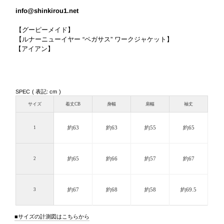
info@shinkirou1.net
【グーピーメイド】
【ルナーニューイヤー “ペガサス” ワークジャケット】
【アイアン】
SPEC ( 表記: cm )
サイズ
着丈CB
身幅
肩幅
袖丈
約63
約63
約55
約65
1
約65
約66
約57
約67
2
約67
約68
約58
約69.5
3
サイズの計測図はこちらから