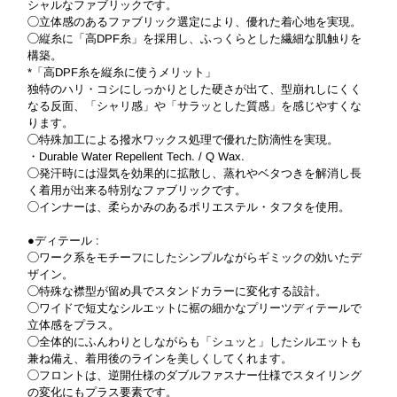
シャルなファブリックです。
◯立体感のあるファブリック選定により、優れた着心地を実現。
◯縦糸に「高DPF糸」を採用し、ふっくらとした繊細な肌触りを
構築。
*「高DPF糸を縦糸に使うメリット」
独特のハリ・コシにしっかりとした硬さが出て、型崩れしにくく
なる反面、「シャリ感」や「サラッとした質感」を感じやすくな
ります。
◯特殊加工による撥水ワックス処理で優れた防滴性を実現。
・Durable Water Repellent Tech. / Q Wax.
◯発汗時には湿気を効果的に拡散し、蒸れやベタつきを解消し長
く着用が出来る特別なファブリックです。
◯インナーは、柔らかみのあるポリエステル・タフタを使用。
●ディテール :
◯ワーク系をモチーフにしたシンプルながらギミックの効いたデ
ザイン。
◯特殊な襟型が留め具でスタンドカラーに変化する設計。
◯ワイドで短丈なシルエットに裾の細かなプリーツディテールで
立体感をプラス。
◯全体的にふんわりとしながらも「シュッと」したシルエットも
兼ね備え、着用後のラインを美しくしてくれます。
◯フロントは、逆開仕様のダブルファスナー仕様でスタイリング
の変化にもプラス要素です。