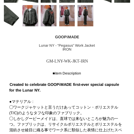
GOOPiMADE
Lunar NY - “Pegasus” Work Jacket
IRON
GM-LNY-WK-JKT-IRN
■item Description
Created to celebrate GOOPiMADE first-ever special capsule
for the Lunar NY.
●マテリアル :
◯ワークジャケットと言うだけあってコットン・ポリエステル
(T/C)のようなタフな印象のファブリック。
◯しかしグーピーメイドは、直球では来ないところが魅力の一
つ。ファブリックは、リサイクルポリエステルとポリエステルを
混紡させ綾目に織る事でワーク系に類似した表情に仕上げたスペ