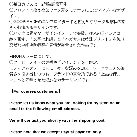
◯袖口カフスは、2段階調節可能
◯フロントは控えめなワーク系をモチーフにしたシンプルなデザ
イン。
◯GOOPiMADEのエンブロイダードと控えめなサークル形状の接
ぎが特徴あるデザインです。
◯バックは豊かなデザインイメージで突破。従来のラインとは一
線を画す、「文字は刺繍」と「ペガサスは特殊プリント」を織り
交ぜた亜細亜圏特有の表情が融合された作品です。
●IRONカラーについて。
◯グーピーメイドの定番色「アイアン」を再解釈。
ミディアムグレーにスモーキーな深みを加え、ワークウェアの無
骨さを引き出しつつも、ブランドの真骨頂である「上品な佇ま
い」へと昇華させた絶妙なカラーリングです。
【For oversea customers.】
Please let us know what you are looking for by sending an
email to the following email address.
We will contact you shortly with the shipping cost.
Please note that we accept PayPal payment only.