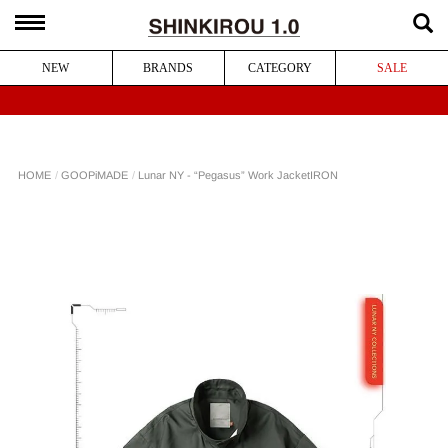
NEW
BRANDS
CATEGORY
SALE
Lunar NY - “Pegasus” Work Jacket
GOOPiMADE
HOME
IRON