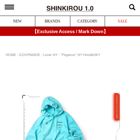
NEW
BRANDS
CATEGORY
SALE
【Exclusive Access / Mark Down】
Lunar NY - “Pegasus” NY Hoodie
GOOPiMADE
HOME
SKY