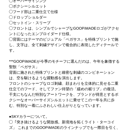
◯オーバーサイジング
◯ボクシーシルエット
◯フード部は二重仕立て仕様
◯ドロップショルダー
◯セットイン・スリーブ
◯フロントは、シンプルでシャープなGOOPiMADEロゴがアクセ
ントになったエンブロイダード仕様。
◯背面にはテーマのビジュアル「ペガサス」を特殊プリントで施
し、文字は、全て刺繍デザインで複合的に表現したディテールで
す。
***GOOPiMADEが今季のモチーフに選んだのは、午年を象徴する
聖獣「ペガサス」
背面に施された特殊プリントと緻密な刺繍のコンビネーション
は、空を駆けるような躍動感を演出します。
フロントのシャープなロゴ刺繍、顔まわりを立体的に見せる二重
仕立てのフード、そしてファン待望の「緩めの裾リブ」の復活。
干支にちなんだ特別なアートワークを、ブランドが得意とするボ
クシーなオーバーサイズシルエットに乗せてこの一年を共に歩
む、特別な一着にふさわしい仕上がりとなっています。
●SKYカラーについて。
◯「突き抜けるような開放感。新境地を拓くライト・ターコイ
ズ」 これまでのGOOPiMADEのラインナップでも一際目を引く、