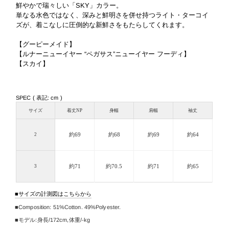
鮮やかで瑞々しい「SKY」カラー。
単なる水色ではなく、深みと鮮明さを併せ持つライト・ターコイ
ズが、着こなしに圧倒的な新鮮さをもたらしてくれます。
【グーピーメイド】
【ルナーニューイヤー “ペガサス”ニューイヤー フーディ】
【スカイ】
SPEC ( 表記: cm )
サイズ
着丈NP
身幅
肩幅
袖丈
約69
約68
約69
約64
2
約71
約70.5
約71
約65
3
サイズの計測図はこちらから
Composition:
51%Cotton. 49%Polyester.
モデル:身長/
172cm
,
体重/-kg