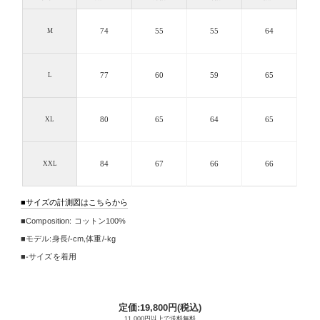
74
55
55
64
M
77
60
59
65
L
80
65
64
65
XL
84
67
66
66
XXL
サイズの計測図はこちらから
Composition:
コットン100%
モデル:身長/
-cm
,
体重/-kg
-サイズを着用
定価:19,800円(税込)
11,000円以上で送料無料