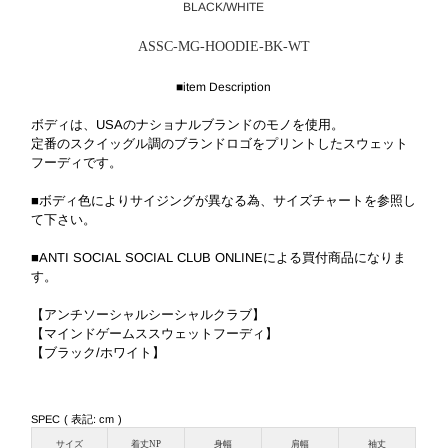
BLACK/WHITE
ASSC-MG-HOODIE-BK-WT
■item Description
ボディは、USAのナショナルブランドのモノを使用。
定番のスクイッグル調のブランドロゴをプリントしたスウェット
フーディです。
■ボディ色によりサイジングが異なる為、サイズチャートを参照し
て下さい。
■ANTI SOCIAL SOCIAL CLUB ONLINEによる買付商品になりま
す。
【アンチソーシャルシーシャルクラブ】
【マインドゲームススウェットフーディ】
【ブラック/ホワイト】
SPEC ( 表記: cm )
サイズ
着丈NP
身幅
肩幅
袖丈