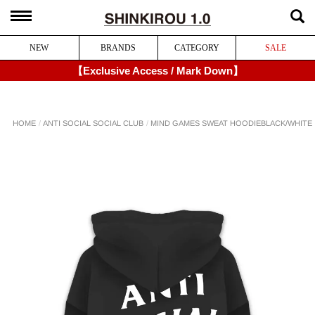
NEW
BRANDS
CATEGORY
SALE
【Exclusive Access / Mark Down】
MIND GAMES SWEAT HOODIE
ANTI SOCIAL SOCIAL CLUB
HOME
BLACK/WHITE